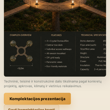
Techninė, teisinė ir konstrukcinė dalis tikslinama pagal konkretų
projektą, apkrovas, klimatą ir vietinius reikalavimus.
Komplektacijos prezentacija
Gauti komplektacijos kryptį