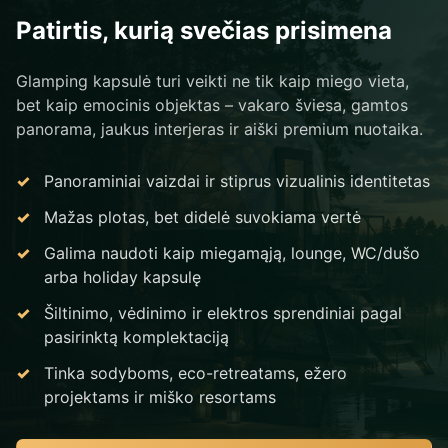
Patirtis, kurią svečias prisimena
Glamping kapsulė turi veikti ne tik kaip miego vieta,
bet kaip emocinis objektas – vakaro šviesa, gamtos
panorama, jaukus interjeras ir aiški premium nuotaika.
Panoraminiai vaizdai ir stiprus vizualinis identitetas
Mažas plotas, bet didelė suvokiama vertė
Galima naudoti kaip miegamąją, lounge, WC/dušo
arba holiday kapsulę
Šiltinimo, vėdinimo ir elektros sprendiniai pagal
pasirinktą komplektaciją
Tinka sodyboms, eco-retreatams, ežero
projektams ir miško resortams