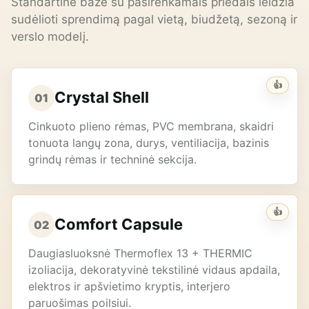
Standartinė bazė su pasirenkamais priedais leidžia
sudėlioti sprendimą pagal vietą, biudžetą, sezoną ir
verslo modelį.
👍
Crystal Shell
01
Cinkuoto plieno rėmas, PVC membrana, skaidri
tonuota langų zona, durys, ventiliacija, bazinis
grindų rėmas ir techninė sekcija.
👍
Comfort Capsule
02
Daugiasluoksnė Thermoflex 13 + THERMIC
izoliacija, dekoratyvinė tekstilinė vidaus apdaila,
elektros ir apšvietimo kryptis, interjero
paruošimas poilsiui.