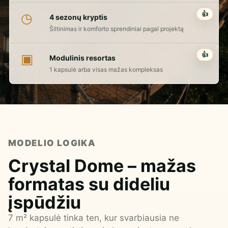
👍
◷
4 sezonų kryptis
Šiltinimas ir komforto sprendiniai pagal projektą
👍
▣
Modulinis resortas
1 kapsulė arba visas mažas kompleksas
MODELIO LOGIKA
Crystal Dome – mažas
formatas su dideliu
įspūdžiu
7 m² kapsulė tinka ten, kur svarbiausia ne