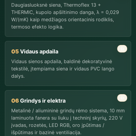
Daugiasluoksnė siena, Thermoflex 13 +
THERMIC, kupolo apšiltinimo danga, λ = 0,029
W/(mK) kaip medžiagos orientacinis rodiklis,
termoso efekto logika.
👍
05
Vidaus apdaila
Vidaus sienos apdaila, baldinė dekoratyvinė
tekstilė, įtempiama siena ir vidaus PVC lango
dalys.
👍
06
Grindys ir elektra
Metalinė / aliumininė grindų rėmo sistema, 10 mm
laminuota fanera su liuku į techninį skyrių, 220 V
įvadas, rozetės, LED RGB, oro įpūtimas /
išpūtimas ir bazinė ventiliacija.