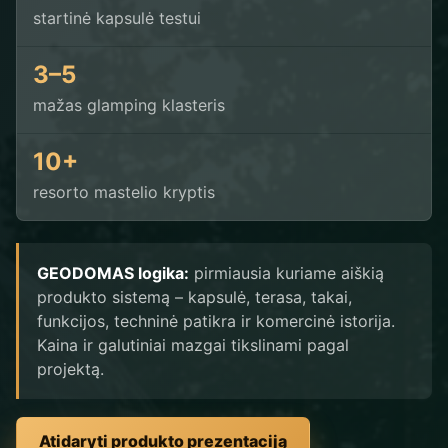
startinė kapsulė testui
3–5
mažas glamping klasteris
10+
resorto mastelio kryptis
GEODOMAS logika:
pirmiausia kuriame aiškią
produkto sistemą – kapsulė, terasa, takai,
funkcijos, techninė patikra ir komercinė istorija.
Kaina ir galutiniai mazgai tikslinami pagal
projektą.
Atidaryti produkto prezentaciją