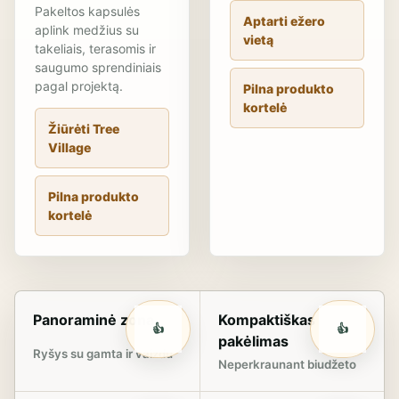
Pakeltos kapsulės
Aptarti ežero
aplink medžius su
vietą
takeliais, terasomis ir
saugumo sprendiniais
pagal projektą.
Pilna produkto
kortelė
Žiūrėti Tree
Village
Pilna produkto
kortelė
Panoraminė zona
Kompaktiškas
👍
👍
pakėlimas
Ryšys su gamta ir vaizdu
Neperkraunant biudžeto