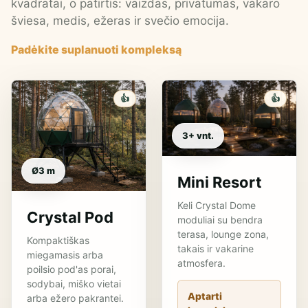
kvadratai, o patirtis: vaizdas, privatumas, vakaro
šviesa, medis, ežeras ir svečio emocija.
Padėkite suplanuoti kompleksą
👍
👍
3+ vnt.
Ø3 m
Mini Resort
Keli Crystal Dome
Crystal Pod
moduliai su bendra
terasa, lounge zona,
Kompaktiškas
takais ir vakarine
miegamasis arba
atmosfera.
poilsio pod'as porai,
sodybai, miško vietai
Aptarti
arba ežero pakrantei.