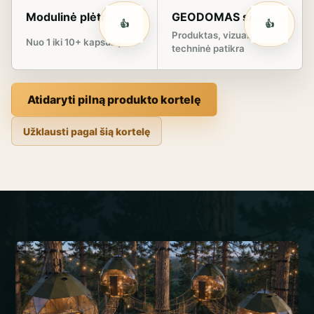
Modulinė plėtra
GEODOMAS sistema
👍
👍
Produktas, vizualas,
Nuo 1 iki 10+ kapsulių
techninė patikra
Atidaryti pilną produkto kortelę
Užklausti pagal šią kortelę