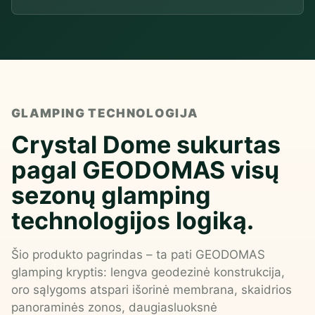
GLAMPING TECHNOLOGIJA
Crystal Dome sukurtas
pagal GEODOMAS visų
sezonų glamping
technologijos logiką.
Šio produkto pagrindas – ta pati GEODOMAS
glamping kryptis: lengva geodezinė konstrukcija,
oro sąlygoms atspari išorinė membrana, skaidrios
panoraminės zonos, daugiasluoksnė