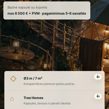
Bazinė kapsulė su kojomis
nuo 6 500 € + PVM · pagaminimas 5–6 savaitės
👍
◇
Ø3 m / 7 m²
Kompaktiškas premium poilsio pod'as
👍
⌂
Tree Homes
Kapsulės, terasos ir pakelti takeliai