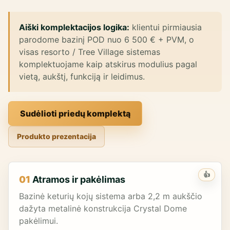
Aiški komplektacijos logika:
klientui pirmiausia
parodome bazinį POD nuo 6 500 € + PVM, o
visas resorto / Tree Village sistemas
komplektuojame kaip atskirus modulius pagal
vietą, aukštį, funkciją ir leidimus.
Sudėlioti priedų komplektą
Produkto prezentacija
👍
01
Atramos ir pakėlimas
Bazinė keturių kojų sistema arba 2,2 m aukščio
dažyta metalinė konstrukcija Crystal Dome
pakėlimui.