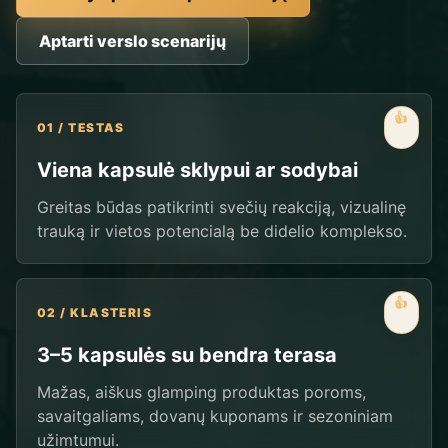
Aptarti verslo scenarijų
👍
01 / TESTAS
Viena kapsulė sklypui ar sodybai
Greitas būdas patikrinti svečių reakciją, vizualinę
trauką ir vietos potencialą be didelio komplekso.
👍
02 / KLASTERIS
3–5 kapsulės su bendra terasa
Mažas, aiškus glamping produktas poroms,
savaitgaliams, dovanų kuponams ir sezoniniam
užimtumui.