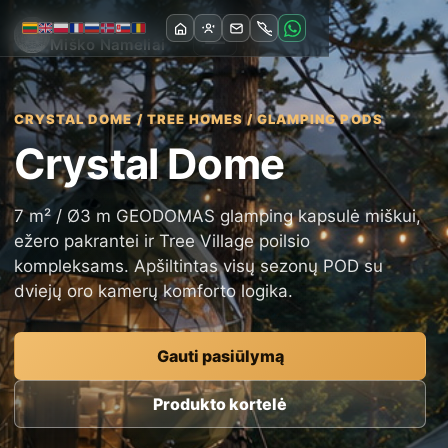
LT
EN
PL
FR
RU
NO
SK
RO
☰
GEODOMAS
Miško Nameliai
CRYSTAL DOME / TREE HOMES / GLAMPING PODS
Crystal Dome
7 m² / Ø3 m GEODOMAS glamping kapsulė miškui,
ežero pakrantei ir Tree Village poilsio
kompleksams. Apšiltintas visų sezonų POD su
dviejų oro kamerų komforto logika.
Gauti pasiūlymą
Produkto kortelė