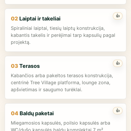
👍
02
Laiptai ir takeliai
Spiraliniai laiptai, tiesių laiptų konstrukcija,
kabantis takelis ir perėjimai tarp kapsulių pagal
projektą.
👍
03
Terasos
Kabančios arba pakeltos terasos konstrukcija,
centrinė Tree Village platforma, lounge zona,
apšvietimas ir saugumo turėklai.
👍
04
Baldų paketai
Miegamosios kapsulės, poilsio kapsulės arba
WC/dušo kapsulės baldų komplektai 7 m²