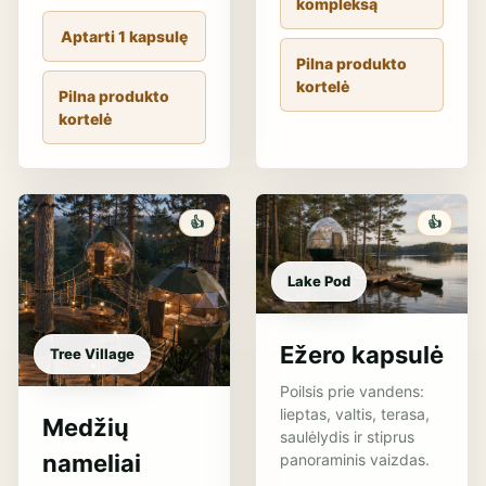
kompleksą
Aptarti 1 kapsulę
Pilna produkto
kortelė
Pilna produkto
kortelė
👍
👍
Lake Pod
Ežero kapsulė
Tree Village
Poilsis prie vandens:
lieptas, valtis, terasa,
Medžių
saulėlydis ir stiprus
nameliai
panoraminis vaizdas.