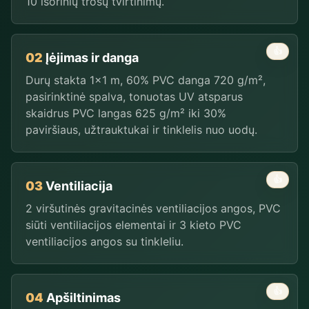
10 išorinių trosų tvirtinimų.
👍
02
Įėjimas ir danga
Durų stakta 1×1 m, 60% PVC danga 720 g/m²,
pasirinktinė spalva, tonuotas UV atsparus
skaidrus PVC langas 625 g/m² iki 30%
paviršiaus, užtrauktukai ir tinklelis nuo uodų.
👍
03
Ventiliacija
2 viršutinės gravitacinės ventiliacijos angos, PVC
siūti ventiliacijos elementai ir 3 kieto PVC
ventiliacijos angos su tinkleliu.
👍
04
Apšiltinimas