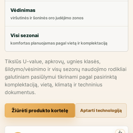
Vėdinimas
viršutinės ir šoninės oro judėjimo zonos
Visi sezonai
komfortas planuojamas pagal vietą ir komplektaciją
Tikslūs U-value, apkrovų, ugnies klasės,
šildymo/vėsinimo ir visų sezonų naudojimo rodikliai
galutiniam pasiūlymui tikrinami pagal pasirinktą
komplektaciją, vietą, klimatą ir techninius
dokumentus.
Žiūrėti produkto kortelę
Aptarti technologiją
👍